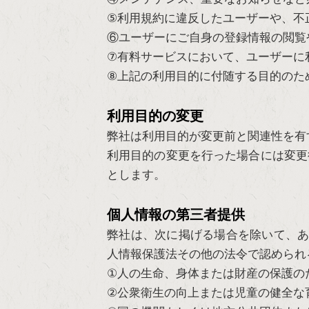
⑤利用規約に違反したユーザーや、不
⑥ユーザーにご自身の登録情報の閲覧
⑦有料サービスにおいて、ユーザーに
⑧上記の利用目的に付随する目的のた
利用目的の変更
弊社は利用目的が変更前と関連性を有
利用目的の変更を行った場合には変更
とします。
個人情報の第三者提供
弊社は、次に掲げる場合を除いて、あ
人情報保護法その他の法令で認められ
①人の生命、身体または財産の保護の
②公衆衛生の向上または児童の健全な