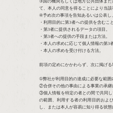
③国の機関もしくは地方公共団体また
て、本人の同意を得ることにより当該
④予め次の事項を告知あるいは公表し
・利用目的に第3者への提供を含むこ
・第3者に提供されるデータの項目。
・第3者への提供の手段または方法。
・本人の求めに応じて個人情報の第3
・本人の求めを受け付ける方法。
前項の定めにかかわらず、次に掲げる
①弊社が利用目的の達成に必要な範囲
②合併その他の事由による事業の承継
③個人情報を特定の者との間で共同し
の範囲、利用する者の利用目的およ
し、または本人が容易に知り得る状態